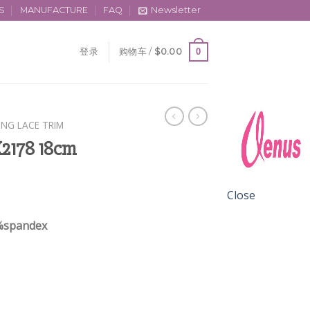
S
MANUFACTURE
FAQ
Newsletter
0
登录
购物车 /
$
0.00
ING LACE TRIM
X2178 18cm
Close
%spandex