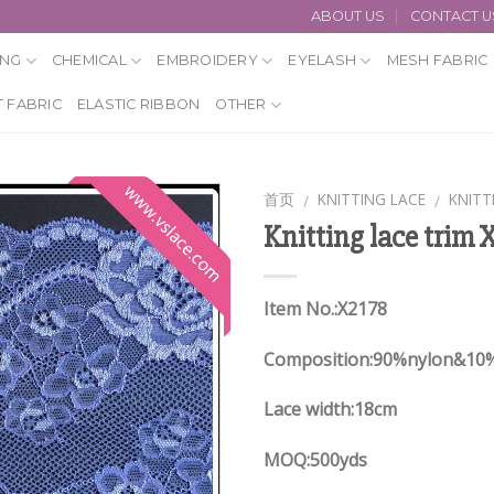
ABOUT US
CONTACT U
ING
CHEMICAL
EMBROIDERY
EYELASH
MESH FABRIC
 FABRIC
ELASTIC RIBBON
OTHER
首页
KNITTING LACE
KNITT
/
/
Knitting lace trim 
Item No.:X2178
Composition:90%nylon&10
Lace width:18cm
MOQ:500yds