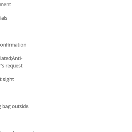
ement
ials
confirmation
lated;Anti-
r’s request
t sight
g bag outside.