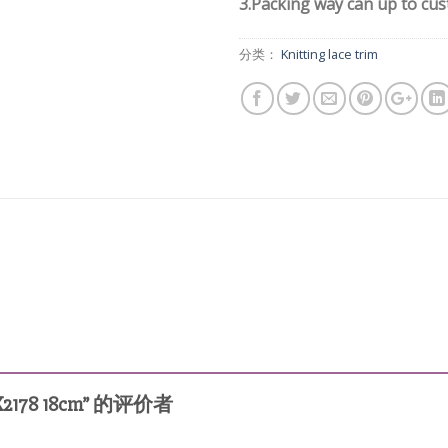
3.Packing way can up to cu
分类：
Knitting lace trim
 X2178 18cm” 的评价者