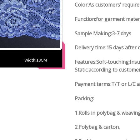
Color:As customers’ requir
Function:for garment mater
Sample Making:3-7 days
Delivery time:15 days after 
Features:Soft-touching;Insu
Static;according to custome
Payment terms:T/T or L/C a
Packing:
1.Rolls in polybag & weavin
2.Polybag & carton.