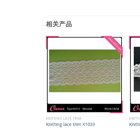
相关产品
KNITTING LACE TRIM
KNITT
 X1029
Knitting lace trim X1033
Knitt