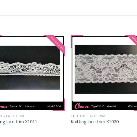
ING LACE TRIM
KNITTING LACE TRIM
ing lace trim X1011
Knitting lace trim X1020