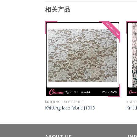
相关产品
IC
KNITTING LACE FABRIC
KNITT
c J1024
Knitting lace fabric J1013
Knitt
ABOUT US
IN