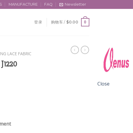
S
MANUFACTURE
FAQ
Newsletter
0
登录
购物车 /
$
0.00
ING LACE FABRIC
 J1220
Close
ement