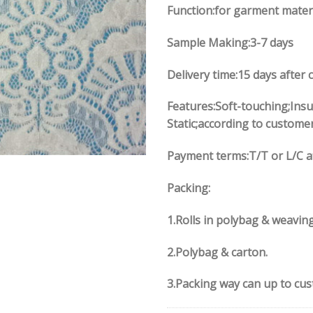
Function:for garment mater
Sample Making:3-7 days
Delivery time:15 days after 
Features:Soft-touching;Insu
Static;according to custome
Payment terms:T/T or L/C a
Packing:
1.Rolls in polybag & weavin
2.Polybag & carton.
3.Packing way can up to cu