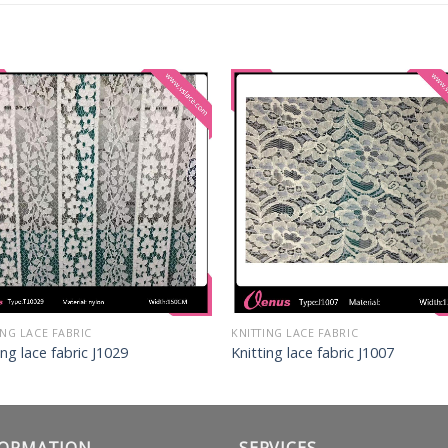
ING LACE FABRIC
KNITTING LACE FABRIC
ing lace fabric J1029
Knitting lace fabric J1007
FORMATION
SERVICES