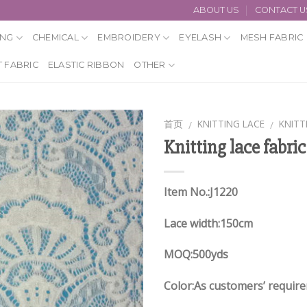
ABOUT US
CONTACT U
ING
CHEMICAL
EMBROIDERY
EYELASH
MESH FABRIC
 FABRIC
ELASTIC RIBBON
OTHER
首页
KNITTING LACE
KNITT
/
/
Knitting lace fabric
Item No.:J1220
Lace width:150cm
MOQ:500yds
Color:As customers’ requir